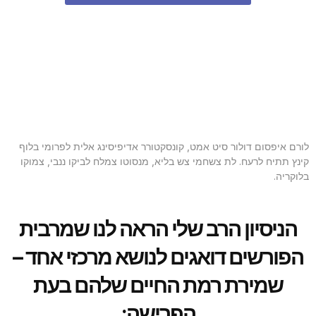
לורם איפסום דולור סיט אמט, קונסקטורר אדיפיסינג אלית לפרומי בלוף
קינץ תתיח לרעח. לת צשחמי צש בליא, מנסוטו צמלח לביקו ננבי, צמוקו
בלוקריה.
הניסיון הרב שלי הראה לנו שמרבית
הפורשים דואגים לנושא מרכזי אחד –
שמירת רמת החיים שלהם בעת
הפרישה: