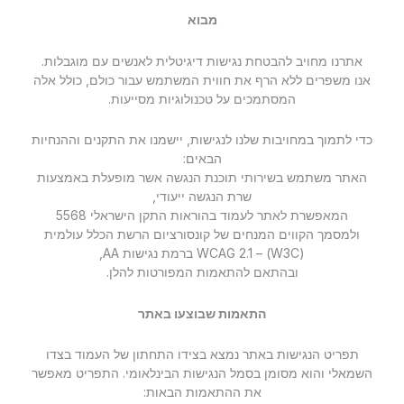
סמן קישורים
font_download
מבוא
לאפס
cached
אתרנו מחויב להבטחת נגישות דיגיטלית לאנשים עם מוגבלות.
את
אנו משפרים ללא הרף את חווית המשתמש עבור כולם, כולל אלה
כל
המסתמכים על טכנולוגיות מסייעות.
האפשרויות
כדי לתמוך במחויבות שלנו לנגישות, יישמנו את התקנים וההנחיות
הבאים:
האתר משתמש בשירותי תוכנת הנגשה אשר מופעלת באמצעות
שרת הנגשה ייעודי,
המאפשרת לאתר לעמוד בהוראות התקן הישראלי 5568
ולמסמך הקווים המנחים של קונסורציום הרשת הכלל עולמית
‏(W3C)‏ – WCAG 2.1 ברמת נגישות AA,
ובהתאם להתאמות המפורטות להלן.
התאמות שבוצעו באתר
תפריט הנגישות באתר נמצא בצידו התחתון של העמוד בצדו
השמאלי והוא מסומן בסמל הנגישות הבינלאומי. התפריט מאפשר
את ההתאמות הבאות: