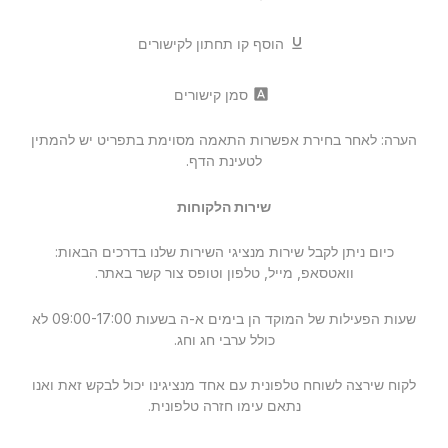
format_underlined
הוסף קו תחתון לקישורים
font_download
סמן קישורים
הערה: לאחר בחירת אפשרות התאמה מסוימת בתפריט יש להמתין
לטעינת הדף.
שירות הלקוחות
כיום ניתן לקבל שירות מנציגי השירות שלנו בדרכים הבאות:
וואטסאפ, מייל, טלפון וטופס צור קשר באתר.
שעות הפעילות של המוקד הן בימים א-ה בשעות 09:00-17:00 לא
כולל ערבי חג וחג.
לקוח שירצה לשוחח טלפונית עם אחד מנציגינו יכול לבקש זאת ואנו
נתאם עימו חזרה טלפונית.