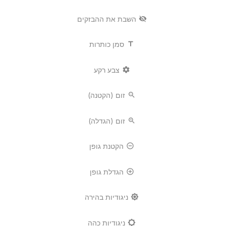
visibility_off
השבת את ההבזקים
title
סמן כותרות
settings
צבע רקע
zoom_out
זום (הקטנה)
zoom_in
זום (הגדלה)
remove_circle_outline
הקטנת גופן
add_circle_outline
הגדלת גופן
brightness_high
ניגודיות בהירה
brightness_low
ניגודיות כהה