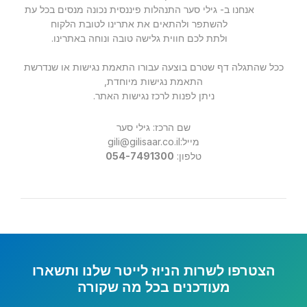
אנחנו ב- גילי סער התנהלות פיננסית נכונה מנסים בכל עת
להשתפר ולהתאים את אתרינו לטובת הלקוח
ולתת לכם חווית גלישה טובה ונוחה באתרינו.
ככל שהתגלה דף שטרם בוצעה עבורו התאמת נגישות או שנדרשת
התאמת נגישות מיוחדת,
ניתן לפנות לרכז נגישות האתר.
שם הרכז: גילי סער
מייל:
gili@gilisaar.co.il
טלפון:
054-7491300
הצטרפו לשרות הניוז לייטר שלנו ותשארו
מעודכנים בכל מה שקורה